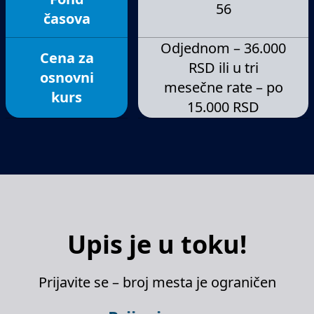
56
časova
Odjednom – 36.000
Cena za
RSD ili u tri
osnovni
mesečne rate – po
kurs
15.000 RSD
Upis je u toku!
Prijavite se – broj mesta je ograničen