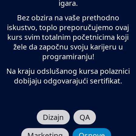
igara.
Bez obzira na vaše prethodno
iskustvo, toplo preporučujemo ovaj
kurs svim totalnim početnicima koji
žele da započnu svoju karijeru u
programiranju!
Na kraju odslušanog kursa polaznici
dobijaju odgovarajući sertifikat.
Dizajn
QA
Marketing
Osnove