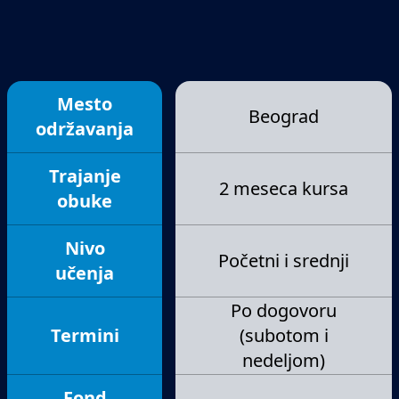
Ciklične programske strukture
Jednodimenzionalni nizovi
Pokazivači
Funkcije
Mesto
Višedimenzionalni nizovi
Beograd
održavanja
Stringovi
Tekstualne datoteke
Trajanje
Strukture
2 meseca kursa
obuke
Praktični primeri programiranja
Nivo
Početni i srednji
učenja
Po dogovoru
Termini
(subotom i
nedeljom)
Fond