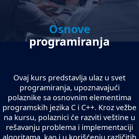
Osnove
programiranja
Ovaj kurs predstavlja ulaz u svet
programiranja, upoznavajući
polaznike sa osnovnim elementima
programskih jezika C i C++. Kroz vežbe
na kursu, polaznici će razviti veštine u
rešavanju problema i implementaciji
algoritama, kao i u korišćenju različitih