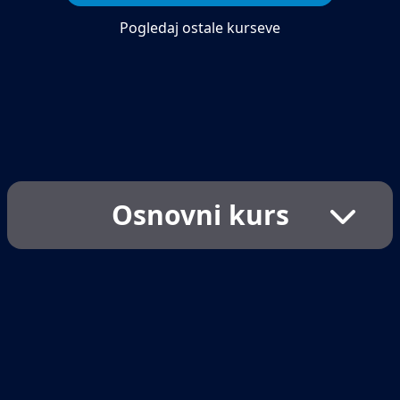
Pogledaj ostale kurseve
Osnovni kurs
Struktura jezika C/C++
Tipovi podataka
Izrazi
Naredbe
Razgranate strukture