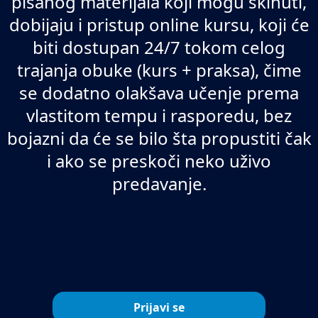
pisanog materijala koji mogu skinuti,
dobijaju i pristup online kursu, koji će
biti dostupan 24/7 tokom celog
trajanja obuke (kurs + praksa), čime
se dodatno olakšava učenje prema
vlastitom tempu i rasporedu, bez
bojazni da će se bilo šta propustiti čak
i ako se preskoči neko uživo
predavanje.
Prijavi se