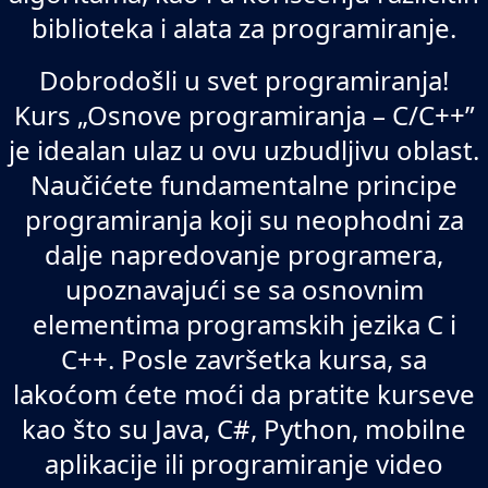
biblioteka i alata za programiranje.
Dobrodošli u svet programiranja!
Kurs „Osnove programiranja – C/C++”
je idealan ulaz u ovu uzbudljivu oblast.
Naučićete fundamentalne principe
programiranja koji su neophodni za
dalje napredovanje programera,
upoznavajući se sa osnovnim
elementima programskih jezika C i
C++. Posle završetka kursa, sa
lakoćom ćete moći da pratite kurseve
kao što su Java, C#, Python, mobilne
aplikacije ili programiranje video