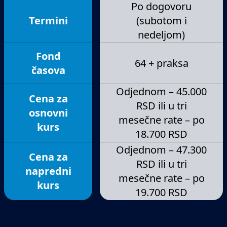
Po dogovoru
Osnovi HTML5 i CSS3(sintaksa, osnovni tagovi,
Termini
(subotom i
selektori, semantika)
nedeljom)
Uvod u DOM, manipulacija DOM-
om(dohvatanje HTML elemenata sa strane,
Fond
64 + praksa
kreiranje HTML elemenata, stajliranje)
časova
eventListener-i, razni event-ovi, Event objekat
Odjednom – 45.000
Forme, slusanje formi, prikupljanje podataka
Cena za
RSD ili u tri
Guard Clauses
osnovni
mesečne rate – po
Spread operator nad nizovima i objektima, Rest
kurs
18.700 RSD
operator
Odjednom – 47.300
Destruktuiranje nizova i objekata
Cena za
RSD ili u tri
Moduli u JavaScript-u
napredni
mesečne rate – po
Uvod u JSON, localStorage, sessionStorage,
kurs
19.700 RSD
cookies
Uvod u objektno orjentisano programiranje -
osnovni koncepti OOP-a, primeri klasa i metoda