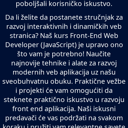
poboljšali korisničko iskustvo.
Da li želite da postanete stručnjak za
razvoj interaktivnih i dinamičkih veb
stranica? Naš kurs Front-End Web
Developer (JavaScript) je upravo ono
što vam je potrebno! Naučite
najnovije tehnike i alate za razvoj
modernih veb aplikacija uz našu
sveobuhvatnu obuku. Praktične vežbe
i projekti će vam omogućiti da
steknete praktično iskustvo u razvoju
front end aplikacija. Naši iskusni
predavači će vas podržati na svakom
koraku i pružiti vam relevantne savete