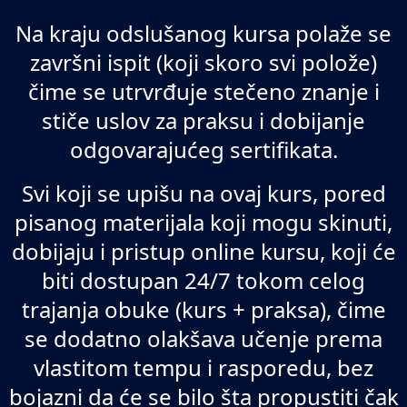
Na kraju odslušanog kursa polaže se
završni ispit (koji skoro svi polože)
čime se utrvrđuje stečeno znanje i
stiče uslov za praksu i dobijanje
odgovarajućeg sertifikata.
Svi koji se upišu na ovaj kurs, pored
pisanog materijala koji mogu skinuti,
dobijaju i pristup online kursu, koji će
biti dostupan 24/7 tokom celog
trajanja obuke (kurs + praksa), čime
se dodatno olakšava učenje prema
vlastitom tempu i rasporedu, bez
bojazni da će se bilo šta propustiti čak