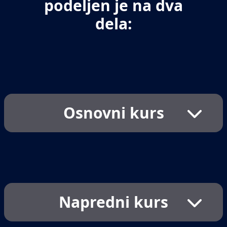
podeljen je na dva
dela:
Osnovni kurs
Osnovi programiranja, koncepti, algoritmi,
osnovna programska logika
Instalacija i podesavanje okruzenja(VS Code,
NodeJS, Git)
Napredni kurs
Osnovni pojmovi u JavaScript-u, rezervisane
reci, standardizacije