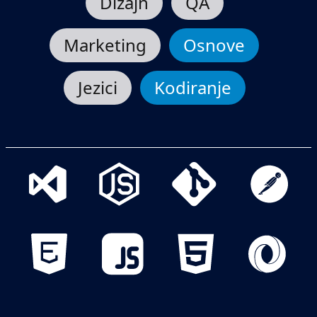
Dizajn
QA
Marketing
Osnove
Jezici
Kodiranje